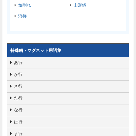
焼割れ
山形鋼
溶接
特殊鋼・マグネット用語集
あ行
か行
さ行
た行
な行
は行
ま行