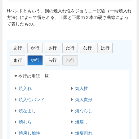
Hバンドともいう。鋼の焼入れ性をジョミニー試験（一端焼入れ
方法）によって得られる、上限と下限の２本の硬さ曲線によっ
て表したもの。
あ行
か行
さ行
た行
な行
は行
ま行
や行
ら行
わ行
や行の用語一覧
焼入れ
焼入性
焼入性バンド
焼入変形
焼なまし
焼ならし
焼むら
焼戻し
焼戻し脆性
焼戻割れ