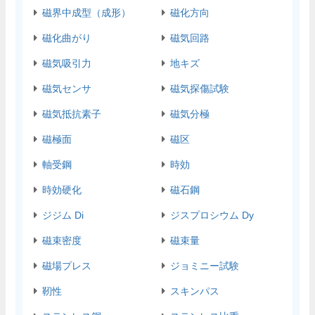
磁界中成型（成形）
磁化方向
磁化曲がり
磁気回路
磁気吸引力
地キズ
磁気センサ
磁気探傷試験
磁気抵抗素子
磁気分極
磁極面
磁区
軸受鋼
時効
時効硬化
磁石鋼
ジジム Di
ジスプロシウム Dy
磁束密度
磁束量
磁場プレス
ジョミニー試験
靭性
スキンパス