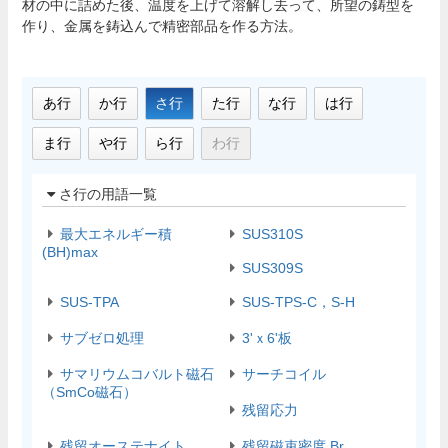
材の中に詰めた後、温度を上げて溶解し去って、所望の鋳型を
作り、金属を鋳込んで精密部品を作る方法。
あ行
か行
さ行
た行
な行
は行
ま行
や行
ら行
わ行
さ行の用語一覧
最大エネルギー積
SUS310S
(BH)max
SUS309S
SUS-TPA
SUS-TPS-C，S-H
サブゼロ処理
3'ｘ6'板
サマリウムコバルト磁石
サーチコイル
（SmCo磁石）
残留応力
残留オーステナイト
残留磁束密度 Br