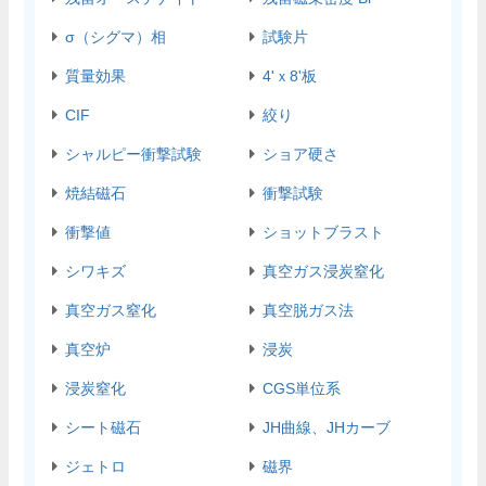
σ（シグマ）相
試験片
質量効果
4'ｘ8'板
CIF
絞り
シャルピー衝撃試験
ショア硬さ
焼結磁石
衝撃試験
衝撃値
ショットブラスト
シワキズ
真空ガス浸炭窒化
真空ガス窒化
真空脱ガス法
真空炉
浸炭
浸炭窒化
CGS単位系
シート磁石
JH曲線、JHカーブ
ジェトロ
磁界