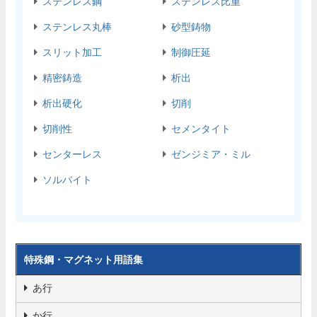
ステンレス鋼
ステンレス比重
ステンレス丸棒
砂型鋳物
スリット加工
制御圧延
精密鋳造
析出
析出硬化
切削
切削性
セメンタイト
センターレス
ゼンジミア・ミル
ソルバイト
特殊鋼・マグネット用語集
あ行
か行