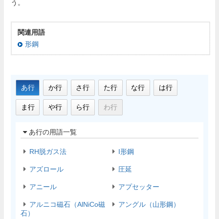
う。
関連用語
形鋼
あ行
か行
さ行
た行
な行
は行
ま行
や行
ら行
わ行
あ行の用語一覧
RH脱ガス法
I形鋼
アズロール
圧延
アニール
アプセッター
アルニコ磁石（AlNiCo磁
アングル（山形鋼）
石）