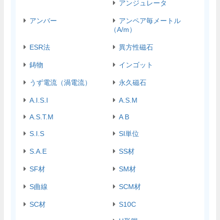
アンジュレータ
アンバー
アンペア毎メートル
（A/m）
ESR法
異方性磁石
鋳物
インゴット
うず電流（渦電流）
永久磁石
A.I.S.I
A.S.M
A.S.T.M
A B
S.I.S
SI単位
S.A.E
SS材
SF材
SM材
S曲線
SCM材
SC材
S10C