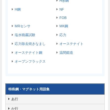
H形鋼
H鋼
NF
FOB
MRセンサ
MK鋼
塩水噴霧試験
応力
応力除去焼きなまし
オーステナイト
オーステナイト鋼
温間鍛造
オープンフラックス
特殊鋼・マグネット用語集
あ行
か行