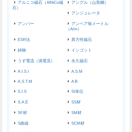
アルニコ磁石（AlNiCo磁
アングル（山形鋼）
石）
アンジュレータ
アンバー
アンペア毎メートル
（A/m）
ESR法
異方性磁石
鋳物
インゴット
うず電流（渦電流）
永久磁石
A.I.S.I
A.S.M
A.S.T.M
A B
S.I.S
SI単位
S.A.E
SS材
SF材
SM材
S曲線
SCM材