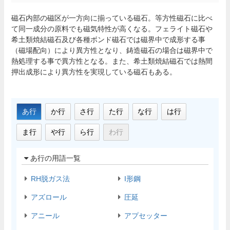
磁石内部の磁区が一方向に揃っている磁石。等方性磁石に比べ
て同一成分の原料でも磁気特性が高くなる。フェライト磁石や
希土類焼結磁石及び各種ボンド磁石では磁界中で成形する事
（磁場配向）により異方性となり、鋳造磁石の場合は磁界中で
熱処理する事で異方性となる。また、希土類焼結磁石では熱間
押出成形により異方性を実現している磁石もある。
あ行
か行
さ行
た行
な行
は行
ま行
や行
ら行
わ行
あ行の用語一覧
RH脱ガス法
I形鋼
アズロール
圧延
アニール
アプセッター