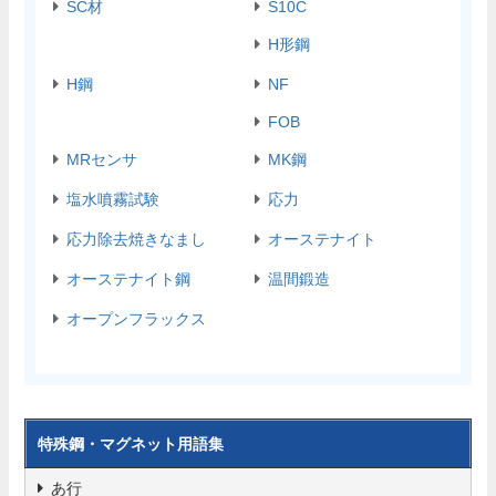
SC材
S10C
H形鋼
H鋼
NF
FOB
MRセンサ
MK鋼
塩水噴霧試験
応力
応力除去焼きなまし
オーステナイト
オーステナイト鋼
温間鍛造
オープンフラックス
特殊鋼・マグネット用語集
あ行