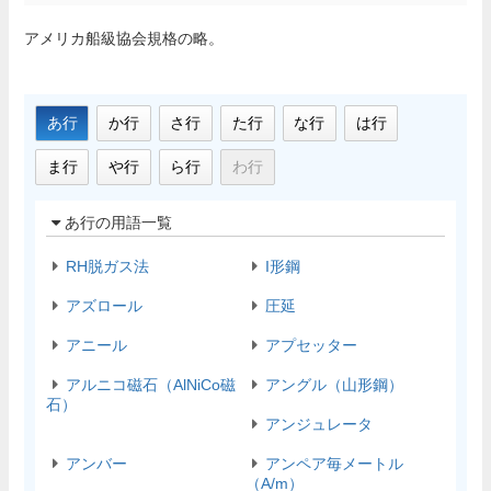
アメリカ船級協会規格の略。
あ行
か行
さ行
た行
な行
は行
ま行
や行
ら行
わ行
あ行の用語一覧
RH脱ガス法
I形鋼
アズロール
圧延
アニール
アプセッター
アルニコ磁石（AlNiCo磁
アングル（山形鋼）
石）
アンジュレータ
アンバー
アンペア毎メートル
（A/m）