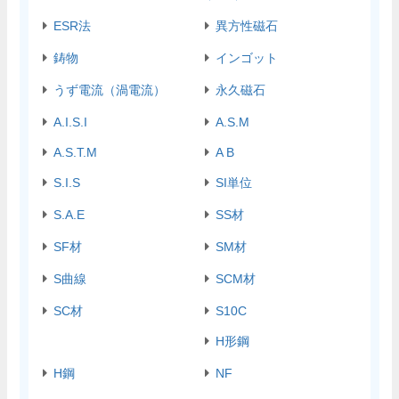
ESR法
異方性磁石
鋳物
インゴット
うず電流（渦電流）
永久磁石
A.I.S.I
A.S.M
A.S.T.M
A B
S.I.S
SI単位
S.A.E
SS材
SF材
SM材
S曲線
SCM材
SC材
S10C
H形鋼
H鋼
NF