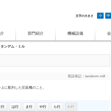
小
中
文字の大きさ
介
部門紹介
機械設備
会
>
タンデム・ミル
英語表記：
tandenm mill
ン上に配列した圧延機のこと。
な行
は行
ま行
や行
ら行
わ行