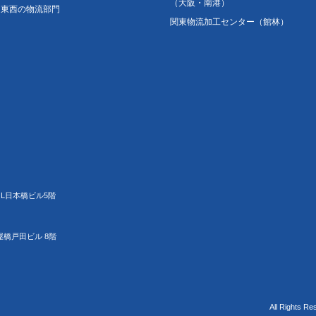
（大阪・南港）
東西の物流部門
関東物流加工センター（館林）
JL日本橋ビル5階
屋橋戸田ビル 8階
All Rights Re