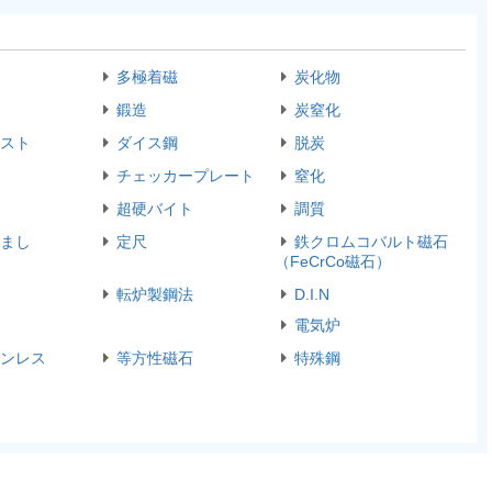
多極着磁
炭化物
鍛造
炭窒化
スト
ダイス鋼
脱炭
チェッカープレート
窒化
超硬バイト
調質
まし
定尺
鉄クロムコバルト磁石
（FeCrCo磁石）
転炉製鋼法
D.I.N
電気炉
ンレス
等方性磁石
特殊鋼