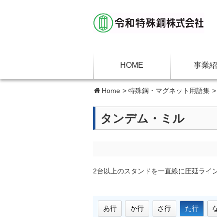
HOME
事業紹
Home
>
特殊鋼・マグネット用語集
タンデム・ミル
2台以上のスタンドを一直線に圧延ライ
あ行
か行
さ行
た行