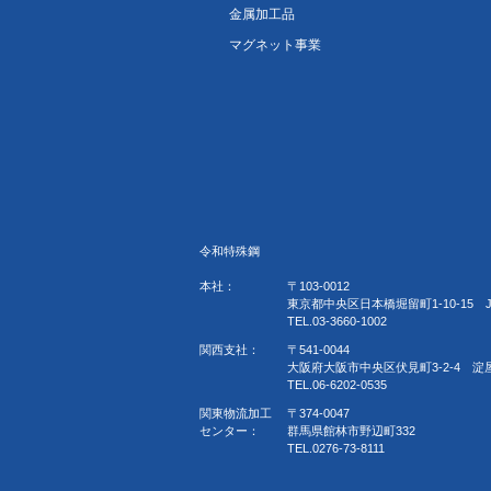
金属加工品
マグネット事業
令和特殊鋼
本社：
〒103-0012
東京都中央区日本橋堀留町1-10-15 
TEL.03-3660-1002
関西支社：
〒541-0044
大阪府大阪市中央区伏見町3-2-4 淀
TEL.06-6202-0535
関東物流加工
〒374-0047
センター：
群馬県館林市野辺町332
TEL.0276-73-8111