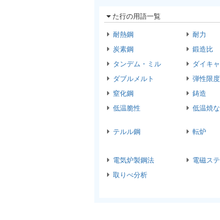
た行の用語一覧
耐熱鋼
耐力
炭素鋼
鍛造比
タンデム・ミル
ダイキャ
ダブルメルト
弾性限度
窒化鋼
鋳造
低温脆性
低温焼な
テルル鋼
転炉
電気炉製鋼法
電磁ステ
取りべ分析