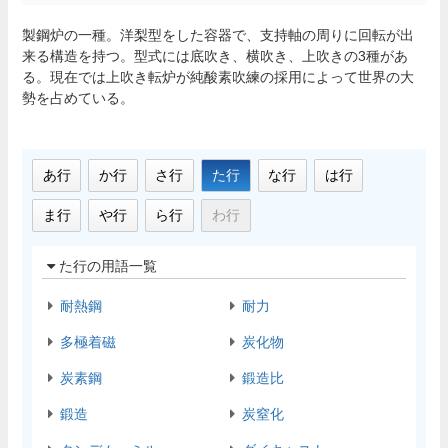
製鋼炉の一種。洋梨型をした容器で、支持軸の周りに回転が出
来る構造を持つ。型式には底吹き、横吹き、上吹きの3種があ
る。現在では上吹き転炉が純酸素吹練の採用によって世界の大
勢を占めている。
あ行
か行
さ行
た行
な行
は行
ま行
や行
ら行
わ行
た行の用語一覧
耐熱鋼
耐力
多極着磁
炭化物
炭素鋼
鍛造比
鍛造
炭窒化