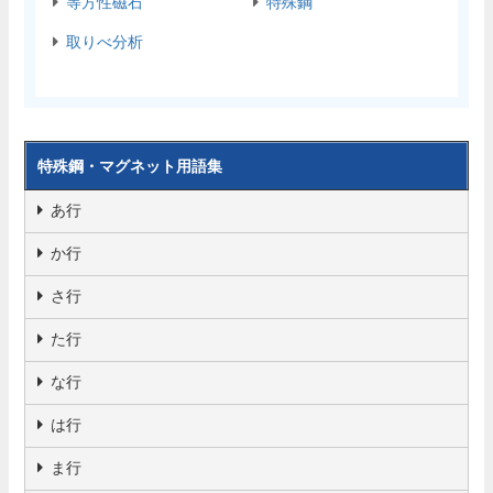
等方性磁石
特殊鋼
取りべ分析
特殊鋼・マグネット用語集
あ行
か行
さ行
た行
な行
は行
ま行