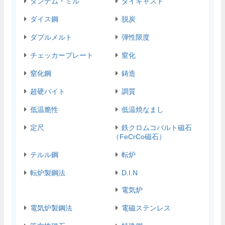
タンデム・ミル
ダイキャスト
ダイス鋼
脱炭
ダブルメルト
弾性限度
チェッカープレート
窒化
窒化鋼
鋳造
超硬バイト
調質
低温脆性
低温焼なまし
定尺
鉄クロムコバルト磁石
（FeCrCo磁石）
テルル鋼
転炉
転炉製鋼法
D.I.N
電気炉
電気炉製鋼法
電磁ステンレス