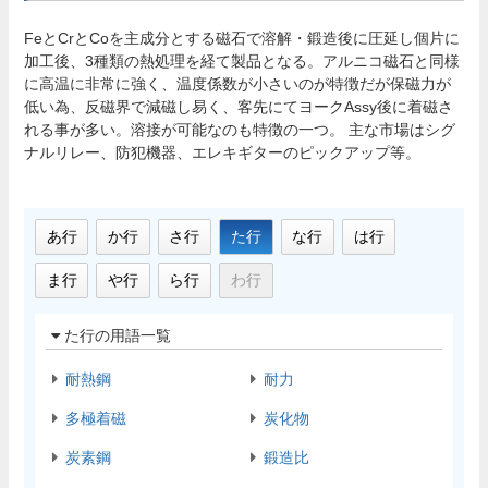
FeとCrとCoを主成分とする磁石で溶解・鍛造後に圧延し個片に
加工後、3種類の熱処理を経て製品となる。アルニコ磁石と同様
に高温に非常に強く、温度係数が小さいのが特徴だが保磁力が
低い為、反磁界で減磁し易く、客先にてヨークAssy後に着磁さ
れる事が多い。溶接が可能なのも特徴の一つ。 主な市場はシグ
ナルリレー、防犯機器、エレキギターのピックアップ等。
あ行
か行
さ行
た行
な行
は行
ま行
や行
ら行
わ行
た行の用語一覧
耐熱鋼
耐力
多極着磁
炭化物
炭素鋼
鍛造比