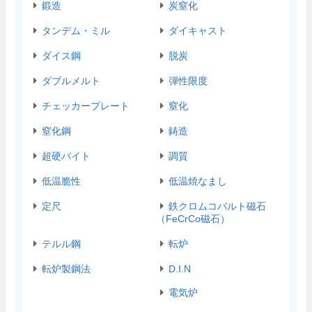
鍛造
炭窒化
タンデム・ミル
ダイキャスト
ダイス鋼
脱炭
ダブルメルト
弾性限度
チェッカープレート
窒化
窒化鋼
鋳造
超硬バイト
調質
低温脆性
低温焼なまし
定尺
鉄クロムコバルト磁石
（FeCrCo磁石）
テルル鋼
転炉
転炉製鋼法
D.I.N
電気炉