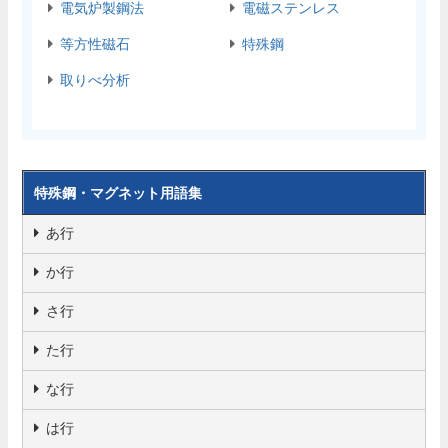
電気炉製鋼法
電磁ステンレス
等方性磁石
特殊鋼
取りべ分析
特殊鋼・マグネット用語集
あ行
か行
さ行
た行
な行
は行