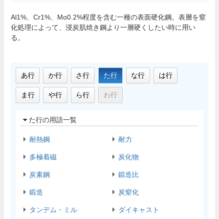
Al1%、Cr1%、Mo0.2%程度を含む一種の表面硬化鋼。表層を窒
化処理によって、浸炭肌焼き鋼より一層硬くしたい時に用い
る。
あ行
か行
さ行
た行
な行
は行
ま行
や行
ら行
わ行
た行の用語一覧
耐熱鋼
耐力
多極着磁
炭化物
炭素鋼
鍛造比
鍛造
炭窒化
タンデム・ミル
ダイキャスト