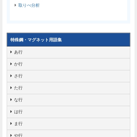
取りべ分析
特殊鋼・マグネット用語集
あ行
か行
さ行
た行
な行
は行
ま行
や行