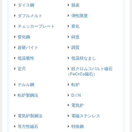
ダイス鋼
脱炭
ダブルメルト
弾性限度
チェッカープレート
窒化
窒化鋼
鋳造
超硬バイト
調質
低温脆性
低温焼なまし
定尺
鉄クロムコバルト磁石
（FeCrCo磁石）
テルル鋼
転炉
転炉製鋼法
D.I.N
電気炉
電気炉製鋼法
電磁ステンレス
等方性磁石
特殊鋼