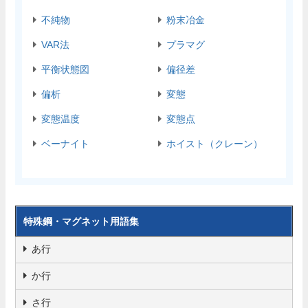
不純物
粉末冶金
VAR法
プラマグ
平衡状態図
偏径差
偏析
変態
変態温度
変態点
ベーナイト
ホイスト（クレーン）
特殊鋼・マグネット用語集
あ行
か行
さ行