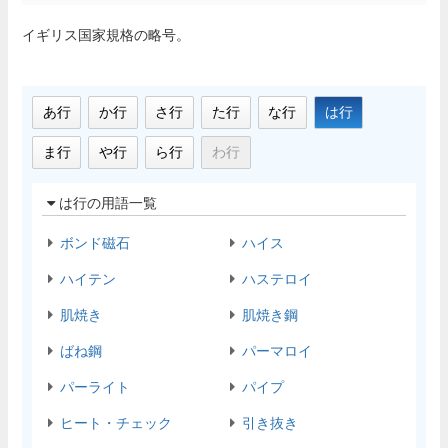
イギリス国家規格の略号。
あ行
か行
さ行
た行
な行
は行
ま行
や行
ら行
わ行
は行の用語一覧
ボンド磁石
ハイス
ハイテン
ハステロイ
肌焼き
肌焼き鋼
ばね鋼
パーマロイ
パーライト
パイプ
ヒート・チェック
引き抜き