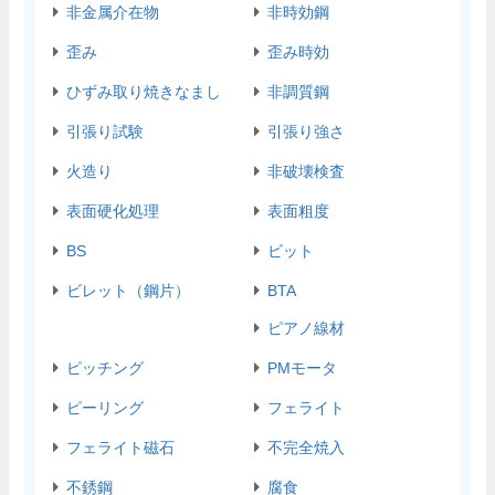
非金属介在物
非時効鋼
歪み
歪み時効
ひずみ取り焼きなまし
非調質鋼
引張り試験
引張り強さ
火造り
非破壊検査
表面硬化処理
表面粗度
BS
ビット
ビレット（鋼片）
BTA
ピアノ線材
ピッチング
PMモータ
ピーリング
フェライト
フェライト磁石
不完全焼入
不銹鋼
腐食