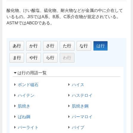
酸化物、けい酸塩、硫化物、耐火物などが金属の中に介在して
いるもの。JISではA系、B系、C系介在物が規定されている。
ASTMではABCDである。
あ行
か行
さ行
た行
な行
は行
ま行
や行
ら行
わ行
は行の用語一覧
ボンド磁石
ハイス
ハイテン
ハステロイ
肌焼き
肌焼き鋼
ばね鋼
パーマロイ
パーライト
パイプ