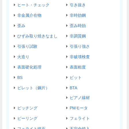
ヒート・チェック
引き抜き
非金属介在物
非時効鋼
歪み
歪み時効
ひずみ取り焼きなまし
非調質鋼
引張り試験
引張り強さ
火造り
非破壊検査
表面硬化処理
表面粗度
BS
ビット
ビレット（鋼片）
BTA
ピアノ線材
ピッチング
PMモータ
ピーリング
フェライト
フェライト磁石
不完全焼入