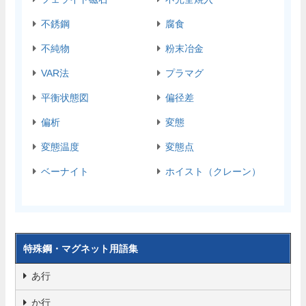
不銹鋼
腐食
不純物
粉末冶金
VAR法
プラマグ
平衡状態図
偏径差
偏析
変態
変態温度
変態点
ベーナイト
ホイスト（クレーン）
特殊鋼・マグネット用語集
あ行
か行