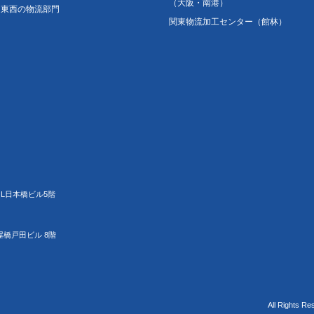
（大阪・南港）
東西の物流部門
関東物流加工センター（館林）
JL日本橋ビル5階
屋橋戸田ビル 8階
All Rights Re