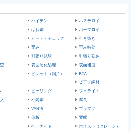
ハイテン
ハステロイ
ばね鋼
パーマロイ
ヒート・チェック
引き抜き
歪み
歪み時効
引張り試験
引張り強さ
査
表面硬化処理
表面粗度
ビレット（鋼片）
BTA
ピアノ線材
タ
ピーリング
フェライト
入
不銹鋼
腐食
VAR法
プラマグ
偏析
変態
ベーナイト
ホイスト（クレーン）