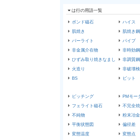
は行の用語一覧
ボンド磁石
ハイス
肌焼き
肌焼き鋼
パーライト
パイプ
非金属介在物
非時効鋼
ひずみ取り焼きなまし
非調質鋼
火造り
非破壊検
BS
ビット
ピッチング
PMモー
フェライト磁石
不完全焼
不純物
粉末冶金
平衡状態図
偏径差
変態温度
変態点