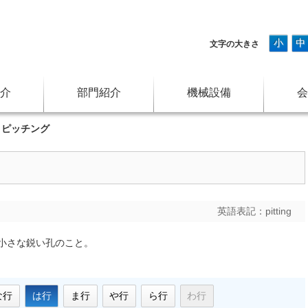
小
中
文字の大きさ
介
部門紹介
機械設備
会
>
ピッチング
英語表記：
pitting
小さな鋭い孔のこと。
な行
は行
ま行
や行
ら行
わ行