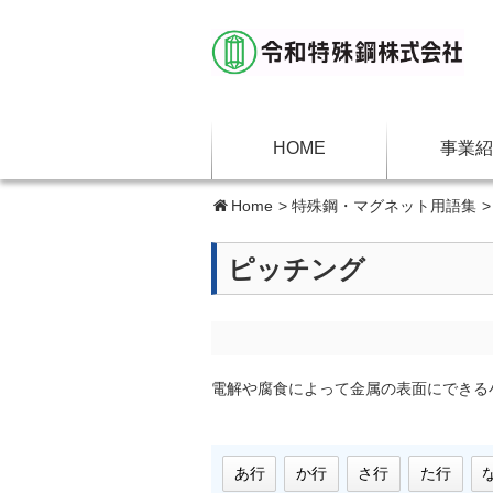
HOME
事業紹
Home
>
特殊鋼・マグネット用語集
ピッチング
電解や腐食によって金属の表面にできる
あ行
か行
さ行
た行