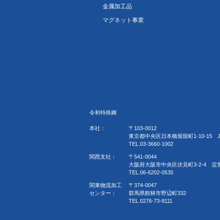
金属加工品
マグネット事業
令和特殊鋼
本社：
〒103-0012
東京都中央区日本橋堀留町1-10-15 
TEL.03-3660-1002
関西支社：
〒541-0044
大阪府大阪市中央区伏見町3-2-4 淀
TEL.06-6202-0535
関東物流加工
〒374-0047
センター：
群馬県館林市野辺町332
TEL.0276-73-8111