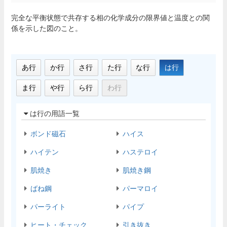
完全な平衡状態で共存する相の化学成分の限界値と温度との関
係を示した図のこと。
あ行
か行
さ行
た行
な行
は行
ま行
や行
ら行
わ行
は行の用語一覧
ボンド磁石
ハイス
ハイテン
ハステロイ
肌焼き
肌焼き鋼
ばね鋼
パーマロイ
パーライト
パイプ
ヒート・チェック
引き抜き