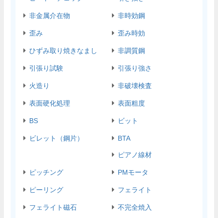
非金属介在物
非時効鋼
歪み
歪み時効
ひずみ取り焼きなまし
非調質鋼
引張り試験
引張り強さ
火造り
非破壊検査
表面硬化処理
表面粗度
BS
ビット
ビレット（鋼片）
BTA
ピアノ線材
ピッチング
PMモータ
ピーリング
フェライト
フェライト磁石
不完全焼入