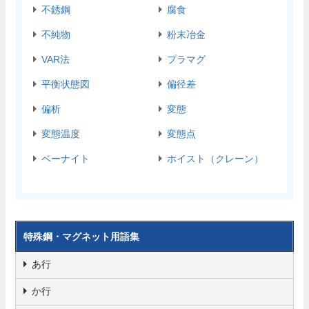
不銹鋼
腐食
不純物
粉末冶金
VAR法
プラマグ
平衡状態図
偏径差
偏析
変態
変態温度
変態点
ベーナイト
ホイスト（クレーン）
特殊鋼・マグネット用語集
あ行
か行