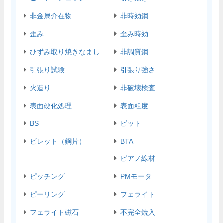
非金属介在物
非時効鋼
歪み
歪み時効
ひずみ取り焼きなまし
非調質鋼
引張り試験
引張り強さ
火造り
非破壊検査
表面硬化処理
表面粗度
BS
ビット
ビレット（鋼片）
BTA
ピアノ線材
ピッチング
PMモータ
ピーリング
フェライト
フェライト磁石
不完全焼入