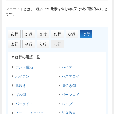
フェライトとは、1種以上の元素を含むα鉄又はδ鉄固溶体のこと
です。
あ行
か行
さ行
た行
な行
は行
ま行
や行
ら行
わ行
は行の用語一覧
ボンド磁石
ハイス
ハイテン
ハステロイ
肌焼き
肌焼き鋼
ばね鋼
パーマロイ
パーライト
パイプ
ヒート・チェック
引き抜き