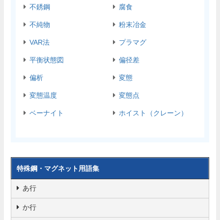
不銹鋼
腐食
不純物
粉末冶金
VAR法
プラマグ
平衡状態図
偏径差
偏析
変態
変態温度
変態点
ベーナイト
ホイスト（クレーン）
特殊鋼・マグネット用語集
あ行
か行