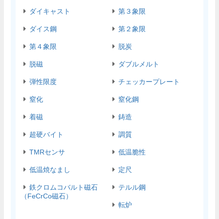
ダイキャスト
第３象限
ダイス鋼
第２象限
第４象限
脱炭
脱磁
ダブルメルト
弾性限度
チェッカープレート
窒化
窒化鋼
着磁
鋳造
超硬バイト
調質
TMRセンサ
低温脆性
低温焼なまし
定尺
鉄クロムコバルト磁石
テルル鋼
（FeCrCo磁石）
転炉