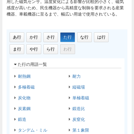
用した磁気センサ。温度変化による影響が比較的小さく、磁気
感度が高いため、民生機器から高精度な制御を要求される産業
機器、車載機器に至るまで、幅広い用途で使用されている。
あ行
か行
さ行
た行
な行
は行
ま行
や行
ら行
わ行
た行の用語一覧
耐熱鋼
耐力
多極着磁
縦磁場
炭化物
単極着磁
炭素鋼
鍛造比
鍛造
炭窒化
タンデム・ミル
第１象限