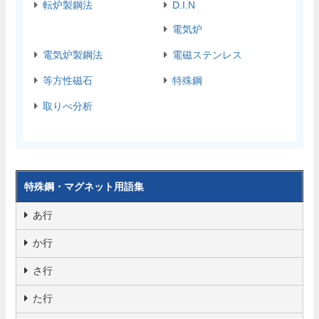
転炉製鋼法
D.I.N
電気炉
電気炉製鋼法
電磁ステンレス
等方性磁石
特殊鋼
取りべ分析
特殊鋼・マグネット用語集
あ行
か行
さ行
た行