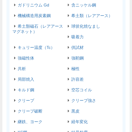
ガドリニウム Gd
含ニッケル鋼
機械構造用炭素鋼
希土類（レアアース）
希土類磁石（レアアース
球状化焼なまし
マグネット）
吸着力
キュリー温度（Tc）
供試材
強磁性体
強靭鋼
共析
極性
局部焼入
許容差
キルド鋼
空芯コイル
クリープ
クリープ強さ
クリープ破断
黒皮
継鉄、ヨーク
経年変化