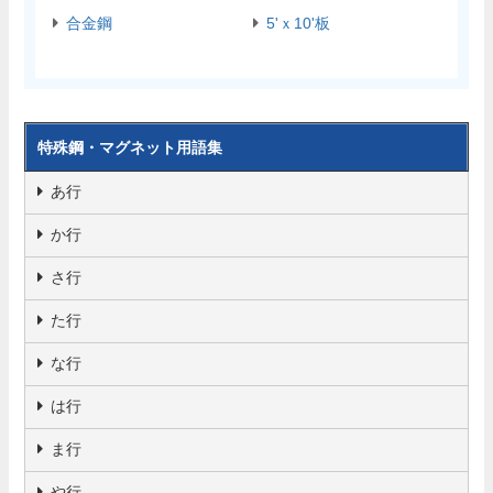
合金鋼
5'ｘ10'板
特殊鋼・マグネット用語集
あ行
か行
さ行
た行
な行
は行
ま行
や行