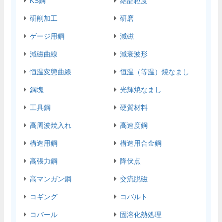
KS鋼
結晶粒度
研削加工
研磨
ゲージ用鋼
減磁
減磁曲線
減衰波形
恒温変態曲線
恒温（等温）焼なまし
鋼塊
光輝焼なまし
工具鋼
硬質材料
高周波焼入れ
高速度鋼
構造用鋼
構造用合金鋼
高張力鋼
降伏点
高マンガン鋼
交流脱磁
コギング
コバルト
コバール
固溶化熱処理