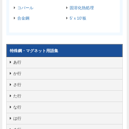
コバール
固溶化熱処理
合金鋼
5'ｘ10'板
特殊鋼・マグネット用語集
あ行
か行
さ行
た行
な行
は行