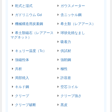
乾式と湿式
ガウスメーター
ガドリニウム Gd
含ニッケル鋼
機械構造用炭素鋼
希土類（レアアース）
希土類磁石（レアアース
球状化焼なまし
マグネット）
吸着力
キュリー温度（Tc）
供試材
強磁性体
強靭鋼
共析
極性
局部焼入
許容差
キルド鋼
空芯コイル
クリープ
クリープ強さ
クリープ破断
黒皮