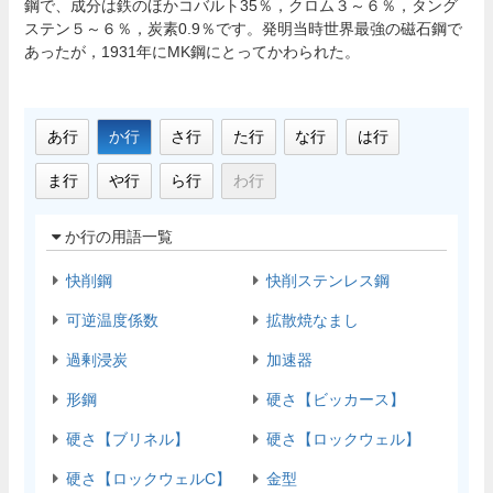
鋼で、成分は鉄のほかコバルト35％，クロム３～６％，タング
ステン５～６％，炭素0.9％です。発明当時世界最強の磁石鋼で
あったが，1931年にMK鋼にとってかわられた。
あ行
か行
さ行
た行
な行
は行
ま行
や行
ら行
わ行
か行の用語一覧
快削鋼
快削ステンレス鋼
可逆温度係数
拡散焼なまし
過剰浸炭
加速器
形鋼
硬さ【ビッカース】
硬さ【ブリネル】
硬さ【ロックウェル】
硬さ【ロックウェルC】
金型