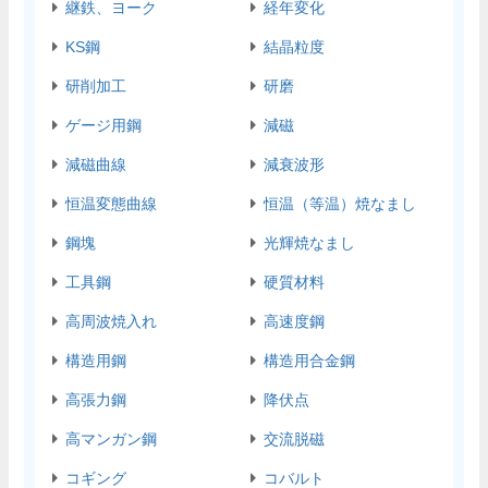
継鉄、ヨーク
経年変化
KS鋼
結晶粒度
研削加工
研磨
ゲージ用鋼
減磁
減磁曲線
減衰波形
恒温変態曲線
恒温（等温）焼なまし
鋼塊
光輝焼なまし
工具鋼
硬質材料
高周波焼入れ
高速度鋼
構造用鋼
構造用合金鋼
高張力鋼
降伏点
高マンガン鋼
交流脱磁
コギング
コバルト