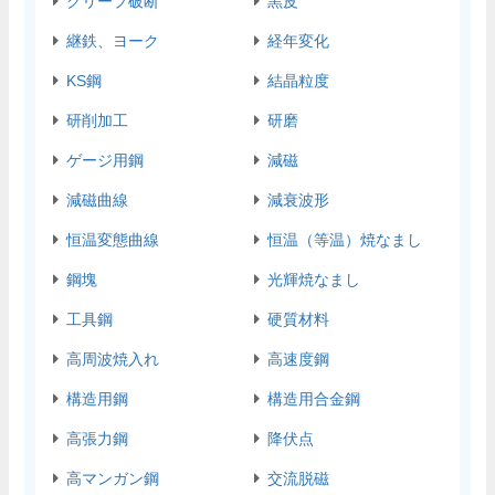
クリープ破断
黒皮
継鉄、ヨーク
経年変化
KS鋼
結晶粒度
研削加工
研磨
ゲージ用鋼
減磁
減磁曲線
減衰波形
恒温変態曲線
恒温（等温）焼なまし
鋼塊
光輝焼なまし
工具鋼
硬質材料
高周波焼入れ
高速度鋼
構造用鋼
構造用合金鋼
高張力鋼
降伏点
高マンガン鋼
交流脱磁