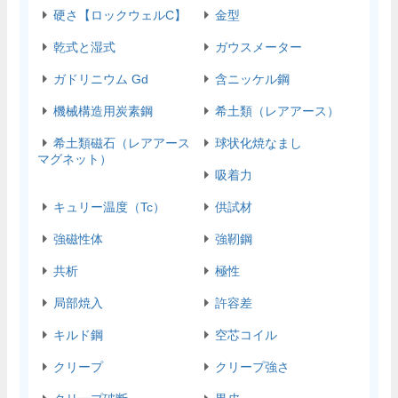
硬さ【ロックウェルC】
金型
乾式と湿式
ガウスメーター
ガドリニウム Gd
含ニッケル鋼
機械構造用炭素鋼
希土類（レアアース）
希土類磁石（レアアース
球状化焼なまし
マグネット）
吸着力
キュリー温度（Tc）
供試材
強磁性体
強靭鋼
共析
極性
局部焼入
許容差
キルド鋼
空芯コイル
クリープ
クリープ強さ