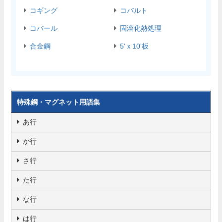
コギング
コバルト
コバール
固溶化熱処理
合金鋼
5'ｘ10'板
特殊鋼・マグネット用語集
あ行
か行
さ行
た行
な行
は行