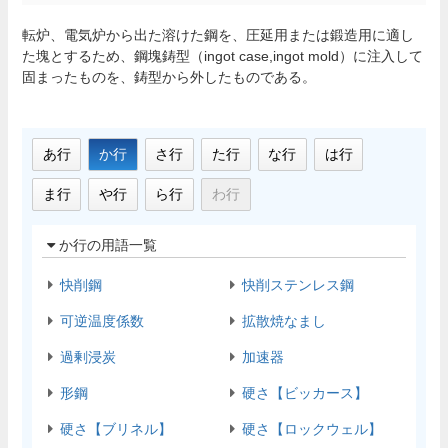
転炉、電気炉から出た溶けた鋼を、圧延用または鍛造用に適し
た塊とするため、鋼塊鋳型（ingot case,ingot mold）に注入して
固まったものを、鋳型から外したものである。
あ行
か行
さ行
た行
な行
は行
ま行
や行
ら行
わ行
か行の用語一覧
快削鋼
快削ステンレス鋼
可逆温度係数
拡散焼なまし
過剰浸炭
加速器
形鋼
硬さ【ビッカース】
硬さ【ブリネル】
硬さ【ロックウェル】