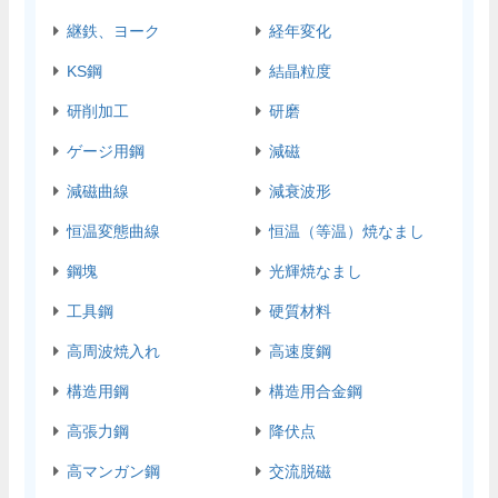
継鉄、ヨーク
経年変化
KS鋼
結晶粒度
研削加工
研磨
ゲージ用鋼
減磁
減磁曲線
減衰波形
恒温変態曲線
恒温（等温）焼なまし
鋼塊
光輝焼なまし
工具鋼
硬質材料
高周波焼入れ
高速度鋼
構造用鋼
構造用合金鋼
高張力鋼
降伏点
高マンガン鋼
交流脱磁