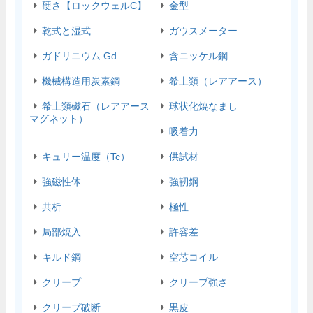
硬さ【ロックウェルC】
金型
乾式と湿式
ガウスメーター
ガドリニウム Gd
含ニッケル鋼
機械構造用炭素鋼
希土類（レアアース）
希土類磁石（レアアース
球状化焼なまし
マグネット）
吸着力
キュリー温度（Tc）
供試材
強磁性体
強靭鋼
共析
極性
局部焼入
許容差
キルド鋼
空芯コイル
クリープ
クリープ強さ
クリープ破断
黒皮