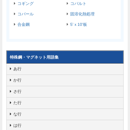
コギング
コバルト
コバール
固溶化熱処理
合金鋼
5'ｘ10'板
特殊鋼・マグネット用語集
あ行
か行
さ行
た行
な行
は行