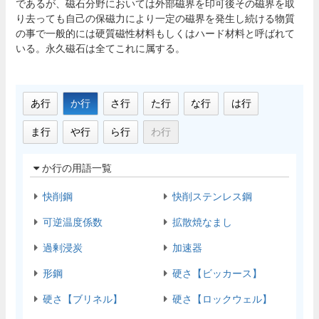
であるが、磁石分野においては外部磁界を印可後その磁界を取
り去っても自己の保磁力により一定の磁界を発生し続ける物質
の事で一般的には硬質磁性材料もしくはハード材料と呼ばれて
いる。永久磁石は全てこれに属する。
あ行
か行
さ行
た行
な行
は行
ま行
や行
ら行
わ行
か行の用語一覧
快削鋼
快削ステンレス鋼
可逆温度係数
拡散焼なまし
過剰浸炭
加速器
形鋼
硬さ【ビッカース】
硬さ【ブリネル】
硬さ【ロックウェル】