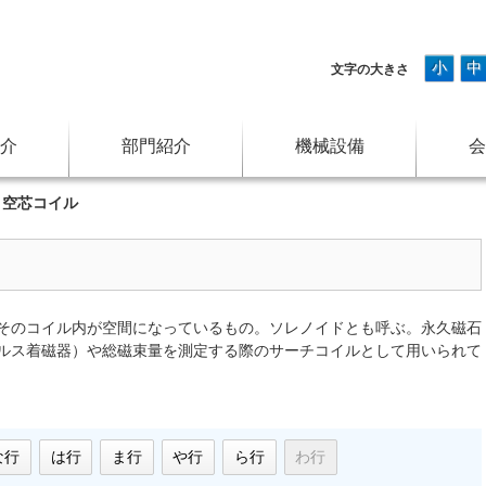
小
中
文字の大きさ
介
部門紹介
機械設備
会
>
空芯コイル
そのコイル内が空間になっているもの。ソレノイドとも呼ぶ。永久磁石
ルス着磁器）や総磁束量を測定する際のサーチコイルとして用いられて
な行
は行
ま行
や行
ら行
わ行