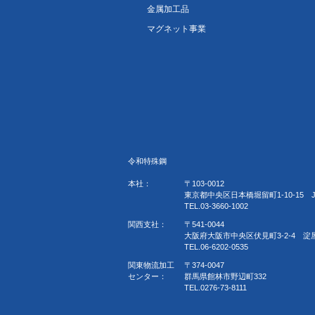
金属加工品
マグネット事業
令和特殊鋼
本社：
〒103-0012
東京都中央区日本橋堀留町1-10-15 
TEL.03-3660-1002
関西支社：
〒541-0044
大阪府大阪市中央区伏見町3-2-4 淀
TEL.06-6202-0535
関東物流加工
〒374-0047
センター：
群馬県館林市野辺町332
TEL.0276-73-8111