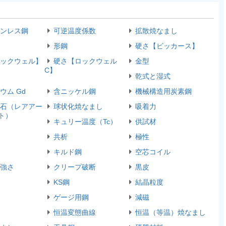
ンレス鋼
可逆温度係数
拡散焼なまし
形鋼
硬さ【ビッカース】
ックウェル】
硬さ【ロックウェル
金型
C】
乾式と湿式
ウム Gd
含ニッケル鋼
機械構造用炭素鋼
石（レアアー
球状化焼なまし
吸着力
ト）
キュリー温度（Tc）
供試材
共析
極性
キルド鋼
空芯コイル
強さ
クリープ破断
黒皮
KS鋼
結晶粒度
ゲージ用鋼
減磁
恒温変態曲線
恒温（等温）焼なまし