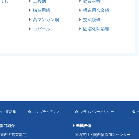
まし
工具鋼
硬質材料
構造用鋼
構造用合金鋼
高マンガン鋼
交流脱磁
コバール
固溶化熱処理
板
ット用語集
コンプライアンス
プライバシーポリシー
部門紹介
機械設備
東西の営業部門
関西支社・関西物流加工センター