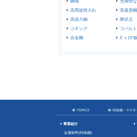
鋼塊
光輝焼な
高周波焼入れ
高速度鋼
高張力鋼
降伏点
コギング
コバルト
合金鋼
5'ｘ10'
TOPICS
特殊鋼・マグネ
事業紹介
金属材料(特殊鋼)