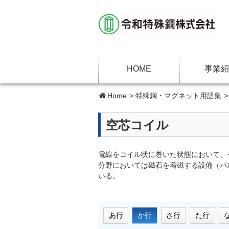
HOME
事業紹
Home
>
特殊鋼・マグネット用語集
空芯コイル
電線をコイル状に巻いた状態において、
分野においては磁石を着磁する設備（パ
いる。
あ行
か行
さ行
た行