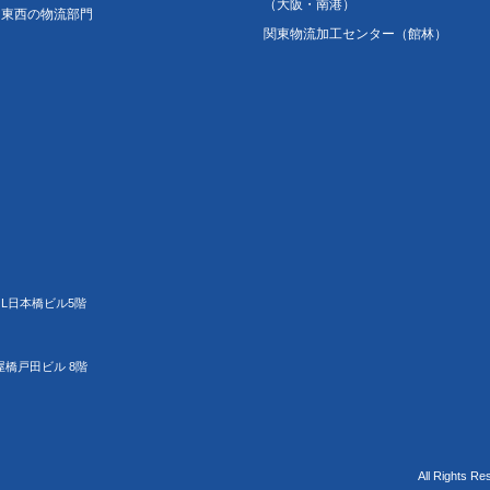
（大阪・南港）
東西の物流部門
関東物流加工センター（館林）
JL日本橋ビル5階
屋橋戸田ビル 8階
All Rights Re