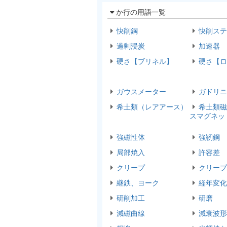
か行の用語一覧
快削鋼
快削ステ
過剰浸炭
加速器
硬さ【ブリネル】
硬さ【ロ
ガウスメーター
ガドリニ
希土類（レアアース）
希土類磁
スマグネッ
強磁性体
強靭鋼
局部焼入
許容差
クリープ
クリープ
継鉄、ヨーク
経年変化
研削加工
研磨
減磁曲線
減衰波形