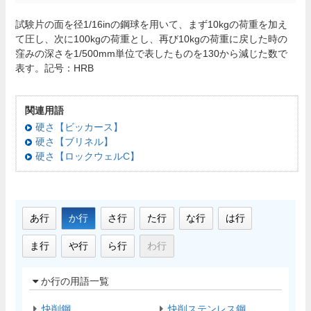
試験片の面を径1/16inの鋼球を用いて、まず10kgの荷重を加え
て圧し、次に100kgの荷重とし、再び10kgの荷重に戻した時の
窪みの深さを1/500mm単位で表したものを130から減じた数で
表す。記号：HRB
関連用語
硬さ【ビッカース】
硬さ【ブリネル】
硬さ【ロックウェルC】
あ行
か行
さ行
た行
な行
は行
ま行
や行
ら行
わ行
か行の用語一覧
快削鋼
快削ステンレス鋼