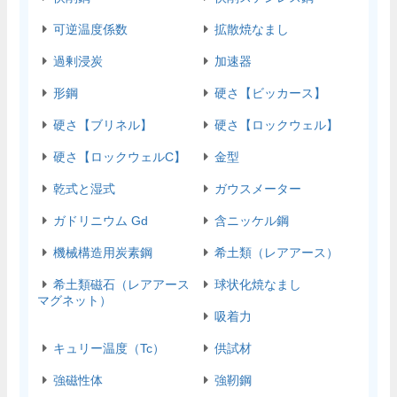
可逆温度係数
拡散焼なまし
過剰浸炭
加速器
形鋼
硬さ【ビッカース】
硬さ【ブリネル】
硬さ【ロックウェル】
硬さ【ロックウェルC】
金型
乾式と湿式
ガウスメーター
ガドリニウム Gd
含ニッケル鋼
機械構造用炭素鋼
希土類（レアアース）
希土類磁石（レアアース
球状化焼なまし
マグネット）
吸着力
キュリー温度（Tc）
供試材
強磁性体
強靭鋼