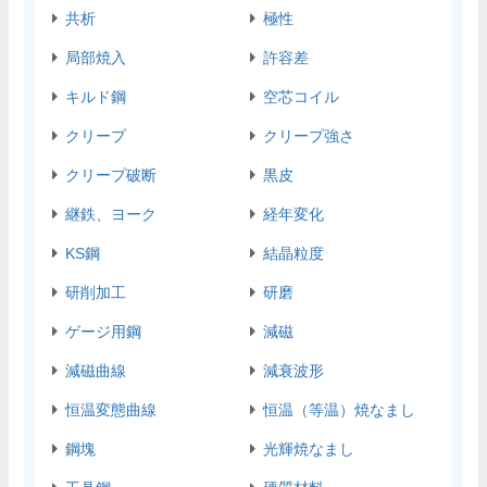
共析
極性
局部焼入
許容差
キルド鋼
空芯コイル
クリープ
クリープ強さ
クリープ破断
黒皮
継鉄、ヨーク
経年変化
KS鋼
結晶粒度
研削加工
研磨
ゲージ用鋼
減磁
減磁曲線
減衰波形
恒温変態曲線
恒温（等温）焼なまし
鋼塊
光輝焼なまし