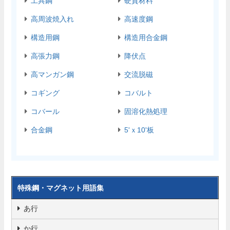
工具鋼
硬質材料
高周波焼入れ
高速度鋼
構造用鋼
構造用合金鋼
高張力鋼
降伏点
高マンガン鋼
交流脱磁
コギング
コバルト
コバール
固溶化熱処理
合金鋼
5'ｘ10'板
特殊鋼・マグネット用語集
あ行
か行