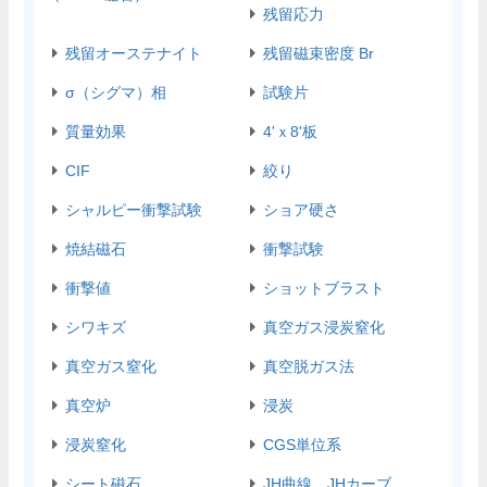
残留応力
残留オーステナイト
残留磁束密度 Br
σ（シグマ）相
試験片
質量効果
4'ｘ8'板
CIF
絞り
シャルピー衝撃試験
ショア硬さ
焼結磁石
衝撃試験
衝撃値
ショットブラスト
シワキズ
真空ガス浸炭窒化
真空ガス窒化
真空脱ガス法
真空炉
浸炭
浸炭窒化
CGS単位系
シート磁石
JH曲線、JHカーブ