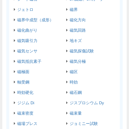
ジェトロ
磁界
磁界中成型（成形）
磁化方向
磁化曲がり
磁気回路
磁気吸引力
地キズ
磁気センサ
磁気探傷試験
磁気抵抗素子
磁気分極
磁極面
磁区
軸受鋼
時効
時効硬化
磁石鋼
ジジム Di
ジスプロシウム Dy
磁束密度
磁束量
磁場プレス
ジョミニー試験