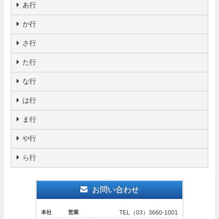
あ行
か行
さ行
た行
な行
は行
ま行
や行
ら行
お問い合わせ
本社 営業
TEL（03）3660-1001