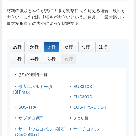
材料の強さと延性が共に大きく衝撃に良く耐える場合、靭性が
大きい、または粘り強さが大きいという。通常、「最大応力ｘ
最大変形量」の大小によって比較する。
あ行
か行
さ行
た行
な行
は行
ま行
や行
ら行
わ行
さ行の用語一覧
最大エネルギー積
SUS310S
(BH)max
SUS309S
SUS-TPA
SUS-TPS-C，S-H
サブゼロ処理
3'ｘ6'板
サマリウムコバルト磁石
サーチコイル
（SmCo磁石）