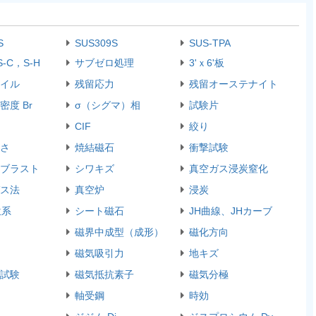
S
SUS309S
SUS-TPA
S-C，S-H
サブゼロ処理
3'ｘ6'板
イル
残留応力
残留オーステナイト
密度 Br
σ（シグマ）相
試験片
CIF
絞り
さ
焼結磁石
衝撃試験
ブラスト
シワキズ
真空ガス浸炭窒化
ス法
真空炉
浸炭
位系
シート磁石
JH曲線、JHカーブ
磁界中成型（成形）
磁化方向
磁気吸引力
地キズ
試験
磁気抵抗素子
磁気分極
軸受鋼
時効