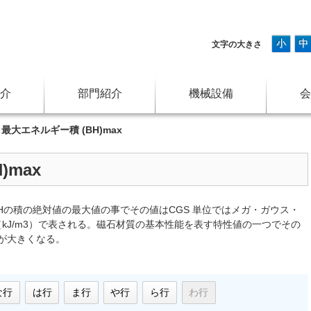
小
中
文字の大きさ
介
部門紹介
機械設備
会
>
最大エネルギー積 (BH)max
)max
軸Hの積の絶対値の最大値の事でその値はCGS 単位ではメガ・ガウス・
は（kJ/m3）で表される。磁石材質の基本性能を表す特性値の一つでその
が大きくなる。
な行
は行
ま行
や行
ら行
わ行