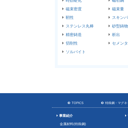
時効硬化
磁石鋼
磁束密度
磁束量
靭性
スキンパ
ステンレス丸棒
砂型鋳物
精密鋳造
析出
切削性
セメンタ
ソルバイト
TOPICS
特殊鋼・マグネ
事業紹介
金属材料(特殊鋼)