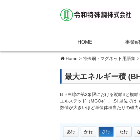
HOME
事業紹
Home
>
特殊鋼・マグネット用語集
最大エネルギー積 (BH
B-H曲線の第2象限における縦軸Bと横
エルステッド（MGOe）、.SI 単位で
数値が大きいほど単位体積当たりの磁力
あ行
か行
さ行
た行