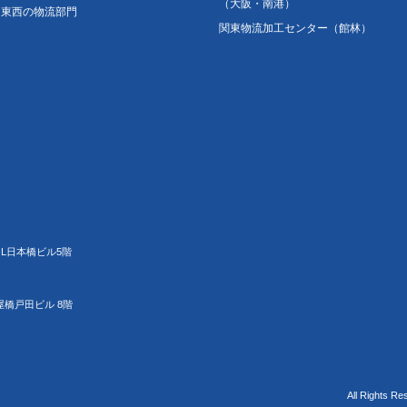
（大阪・南港）
東西の物流部門
関東物流加工センター（館林）
JL日本橋ビル5階
屋橋戸田ビル 8階
All Rights Re