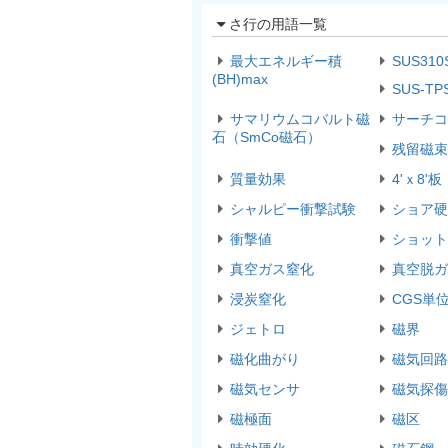
さ行の用語一覧
最大エネルギー積
SUS310
(BH)max
SUS-TP
サマリウムコバルト磁
サーチコ
石（SmCo磁石）
残留磁束
質量効果
4'ｘ8'板
シャルピー衝撃試験
ショア硬
衝撃値
ショット
真空ガス窒化
真空脱ガ
浸炭窒化
CGS単
ジェトロ
磁界
磁化曲がり
磁気回路
磁気センサ
磁気探傷
磁極面
磁区