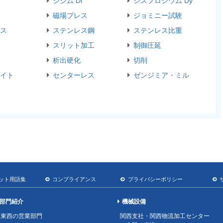
ジジム Di
ジスプロシウム Dy
磁場プレス
ジョミニー試験
ス
ステンレス鋼
ステンレス比重
スリット加工
制御圧延
析出硬化
切削
イト
センターレス
ゼンジミア・ミル
ット用語集
コンプライアンス
プライバシーポリシー
部門紹介
機械設備
東西の営業部門
関西支社・関西物流加工センター