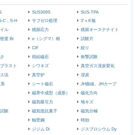
S
SUS309S
SUS-TPA
S-C，S-H
サブゼロ処理
3'ｘ6'板
イル
残留応力
残留オーステナイト
密度 Br
σ（シグマ）相
試験片
CIF
絞り
さ
焼結磁石
衝撃試験
ブラスト
シワキズ
真空ガス浸炭窒化
ス法
真空炉
浸炭
位系
シート磁石
JH曲線、JHカーブ
磁界中成型（成形）
磁化方向
磁気吸引力
地キズ
試験
磁気抵抗素子
磁気分極
軸受鋼
時効
ジジム Di
ジスプロシウム Dy