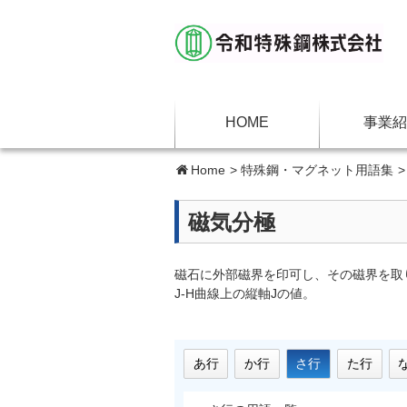
HOME
事業紹
Home
>
特殊鋼・マグネット用語集
磁気分極
磁石に外部磁界を印可し、その磁界を取
J-H曲線上の縦軸Jの値。
あ行
か行
さ行
た行