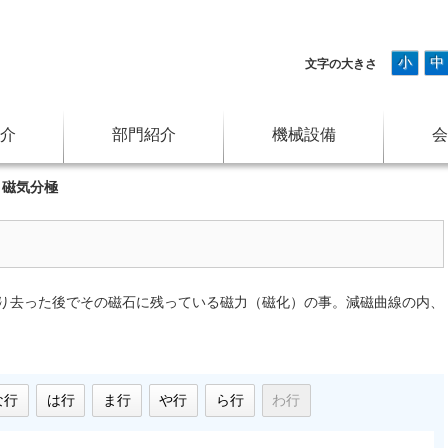
小
中
文字の大きさ
介
部門紹介
機械設備
会
>
磁気分極
り去った後でその磁石に残っている磁力（磁化）の事。減磁曲線の内、
な行
は行
ま行
や行
ら行
わ行