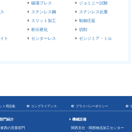
磁場プレス
ジョミニー試験
ス
ステンレス鋼
ステンレス比重
スリット加工
制御圧延
析出硬化
切削
イト
センターレス
ゼンジミア・ミル
ット用語集
コンプライアンス
プライバシーポリシー
部門紹介
機械設備
東西の営業部門
関西支社・関西物流加工センター