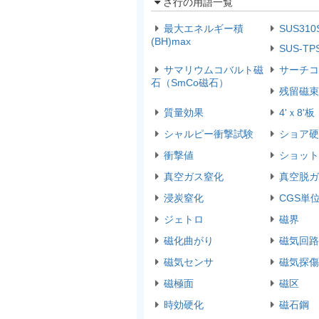
さ行の用語一覧
最大エネルギー積
SUS310
(BH)max
SUS-TP
サマリウムコバルト磁
サーチコ
石（SmCo磁石）
残留磁束
質量効果
4'ｘ8'板
シャルピー衝撃試験
ショア硬
衝撃値
ショット
真空ガス窒化
真空脱ガ
浸炭窒化
CGS単
ジェトロ
磁界
磁化曲がり
磁気回路
磁気センサ
磁気探傷
磁極面
磁区
時効硬化
磁石鋼