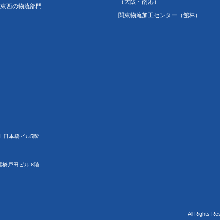
（大阪・南港）
東西の物流部門
関東物流加工センター（館林）
JL日本橋ビル5階
屋橋戸田ビル 8階
All Rights Re