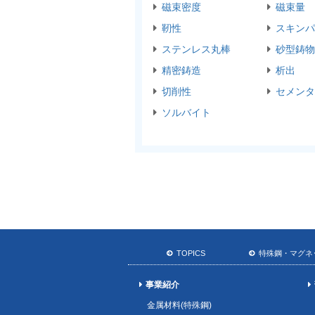
磁束密度
磁束量
靭性
スキンパ
ステンレス丸棒
砂型鋳物
精密鋳造
析出
切削性
セメンタ
ソルバイト
TOPICS
特殊鋼・マグネ
事業紹介
金属材料(特殊鋼)