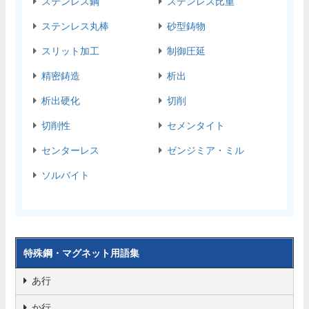
ステンレス鋼
ステンレス比重
ステンレス丸棒
砂型鋳物
スリット加工
制御圧延
精密鋳造
析出
析出硬化
切削
切削性
セメンタイト
センターレス
ゼンジミア・ミル
ソルバイト
特殊鋼・マグネット用語集
あ行
か行