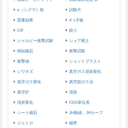
σ（シグマ）相
試験片
質量効果
4'ｘ8'板
CIF
絞り
シャルピー衝撃試験
ショア硬さ
焼結磁石
衝撃試験
衝撃値
ショットブラスト
シワキズ
真空ガス浸炭窒化
真空ガス窒化
真空脱ガス法
真空炉
浸炭
浸炭窒化
CGS単位系
シート磁石
JH曲線、JHカーブ
ジェトロ
磁界