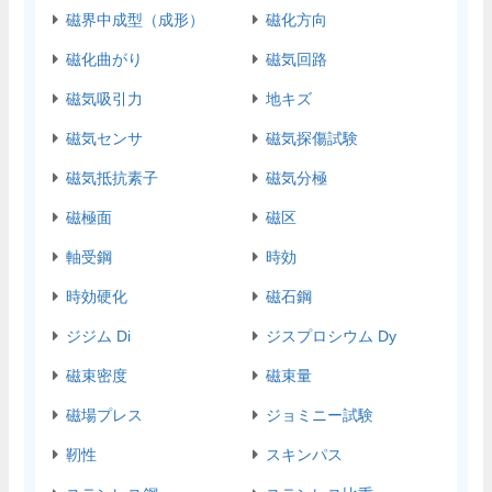
磁界中成型（成形）
磁化方向
磁化曲がり
磁気回路
磁気吸引力
地キズ
磁気センサ
磁気探傷試験
磁気抵抗素子
磁気分極
磁極面
磁区
軸受鋼
時効
時効硬化
磁石鋼
ジジム Di
ジスプロシウム Dy
磁束密度
磁束量
磁場プレス
ジョミニー試験
靭性
スキンパス