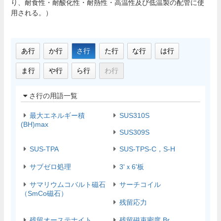
り、耐食性・耐酸化性・耐熱性・高温性及び低温製の配管に使
用される。）
あ行
か行
さ行
た行
な行
は行
ま行
や行
ら行
わ行
さ行の用語一覧
最大エネルギー積
SUS310S
(BH)max
SUS309S
SUS-TPA
SUS-TPS-C，S-H
サブゼロ処理
3'ｘ6'板
サマリウムコバルト磁石
サーチコイル
（SmCo磁石）
残留応力
残留オーステナイト
残留磁束密度 Br