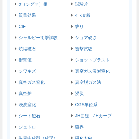
σ（シグマ）相
試験片
質量効果
4'ｘ8'板
CIF
絞り
シャルピー衝撃試験
ショア硬さ
焼結磁石
衝撃試験
衝撃値
ショットブラスト
シワキズ
真空ガス浸炭窒化
真空ガス窒化
真空脱ガス法
真空炉
浸炭
浸炭窒化
CGS単位系
シート磁石
JH曲線、JHカーブ
ジェトロ
磁界
磁界中成型（成形）
磁化方向