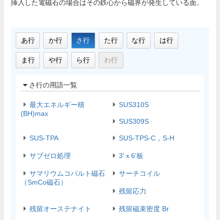
挿入した電磁石の場合はその鉄心から磁界が発生している面。
あ行
か行
さ行
た行
な行
は行
ま行
や行
ら行
わ行
さ行の用語一覧
最大エネルギー積
SUS310S
(BH)max
SUS309S
SUS-TPA
SUS-TPS-C，S-H
サブゼロ処理
3'ｘ6'板
サマリウムコバルト磁石
サーチコイル
（SmCo磁石）
残留応力
残留オーステナイト
残留磁束密度 Br