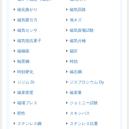
磁化曲がり
磁気回路
磁気吸引力
地キズ
磁気センサ
磁気探傷試験
磁気抵抗素子
磁気分極
磁極面
磁区
軸受鋼
時効
時効硬化
磁石鋼
ジジム Di
ジスプロシウム Dy
磁束密度
磁束量
磁場プレス
ジョミニー試験
靭性
スキンパス
ステンレス鋼
ステンレス比重