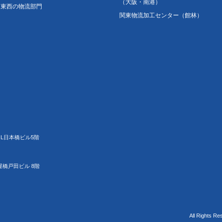
（大阪・南港）
東西の物流部門
関東物流加工センター（館林）
JL日本橋ビル5階
屋橋戸田ビル 8階
All Rights Re