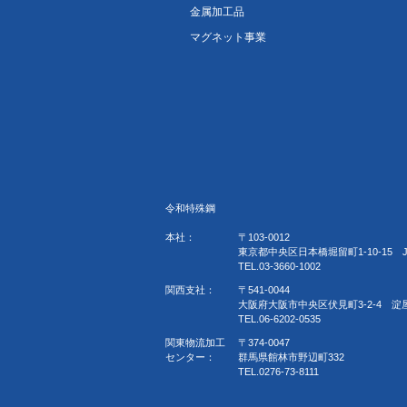
金属加工品
マグネット事業
令和特殊鋼
本社：
〒103-0012
東京都中央区日本橋堀留町1-10-15 
TEL.03-3660-1002
関西支社：
〒541-0044
大阪府大阪市中央区伏見町3-2-4 淀
TEL.06-6202-0535
関東物流加工
〒374-0047
センター：
群馬県館林市野辺町332
TEL.0276-73-8111