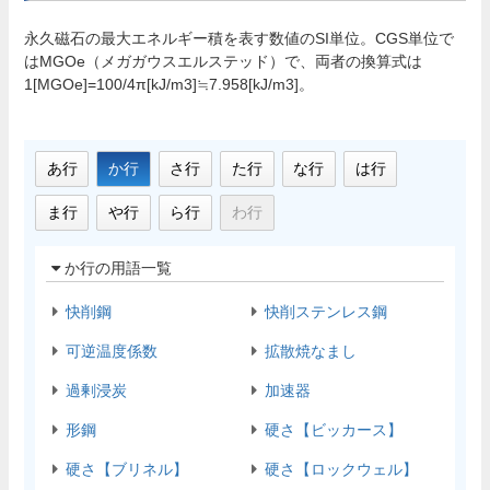
永久磁石の最大エネルギー積を表す数値のSI単位。CGS単位で
はMGOe（メガガウスエルステッド）で、両者の換算式は
1[MGOe]=100/4π[kJ/m3]≒7.958[kJ/m3]。
あ行
か行
さ行
た行
な行
は行
ま行
や行
ら行
わ行
か行の用語一覧
快削鋼
快削ステンレス鋼
可逆温度係数
拡散焼なまし
過剰浸炭
加速器
形鋼
硬さ【ビッカース】
硬さ【ブリネル】
硬さ【ロックウェル】