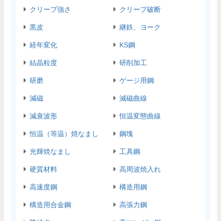
クリープ強さ
クリープ破断
黒皮
継鉄、ヨーク
経年変化
KS鋼
結晶粒度
研削加工
研磨
ゲージ用鋼
減磁
減磁曲線
減衰波形
恒温変態曲線
恒温（等温）焼なまし
鋼塊
光輝焼なまし
工具鋼
硬質材料
高周波焼入れ
高速度鋼
構造用鋼
構造用合金鋼
高張力鋼