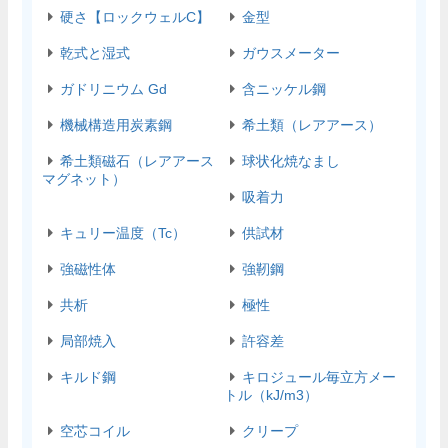
硬さ【ロックウェルC】
金型
乾式と湿式
ガウスメーター
ガドリニウム Gd
含ニッケル鋼
機械構造用炭素鋼
希土類（レアアース）
希土類磁石（レアアース
球状化焼なまし
マグネット）
吸着力
キュリー温度（Tc）
供試材
強磁性体
強靭鋼
共析
極性
局部焼入
許容差
キルド鋼
キロジュール毎立方メー
トル（kJ/m3）
空芯コイル
クリープ