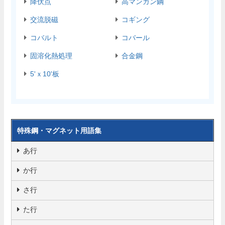
降伏点
高マンガン鋼
交流脱磁
コギング
コバルト
コバール
固溶化熱処理
合金鋼
5'ｘ10'板
特殊鋼・マグネット用語集
あ行
か行
さ行
た行