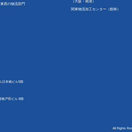
（大阪・南港）
東西の物流部門
関東物流加工センター（館林）
JL日本橋ビル5階
屋橋戸田ビル 8階
All Rights Re