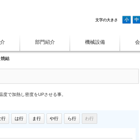
小
中
文字の大きさ
介
部門紹介
機械設備
会
>
焼結
温度で加熱し密度をUPさせる事。
な行
は行
ま行
や行
ら行
わ行