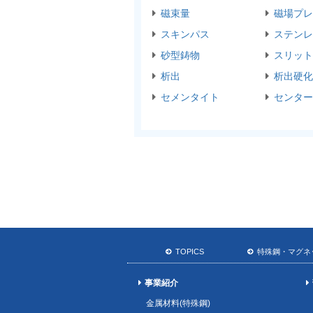
磁束量
磁場プレ
スキンパス
ステンレ
砂型鋳物
スリット
析出
析出硬化
セメンタイト
センター
TOPICS
特殊鋼・マグネ
事業紹介
金属材料(特殊鋼)