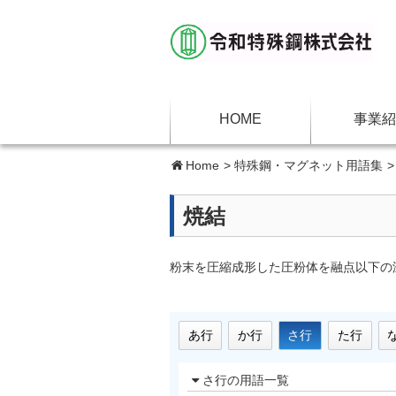
HOME
事業紹
Home
>
特殊鋼・マグネット用語集
焼結
粉末を圧縮成形した圧粉体を融点以下の
あ行
か行
さ行
た行
さ行の用語一覧