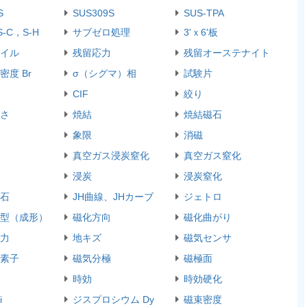
S
SUS309S
SUS-TPA
S-C，S-H
サブゼロ処理
3'ｘ6'板
イル
残留応力
残留オーステナイト
密度 Br
σ（シグマ）相
試験片
CIF
絞り
さ
焼結
焼結磁石
象限
消磁
真空ガス浸炭窒化
真空ガス窒化
浸炭
浸炭窒化
石
JH曲線、JHカーブ
ジェトロ
型（成形）
磁化方向
磁化曲がり
力
地キズ
磁気センサ
素子
磁気分極
磁極面
時効
時効硬化
i
ジスプロシウム Dy
磁束密度