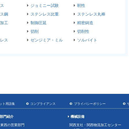
ス
ジョミニー試験
靭性
ス鋼
ステンレス比重
ステンレス丸棒
加工
制御圧延
精密鋳造
切削
切削性
レス
ゼンジミア・ミル
ソルバイト
ット用語集
コンプライアンス
プライバシーポリシー
部門紹介
機械設備
東西の営業部門
関西支社・関西物流加工センター