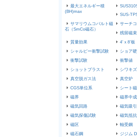
最大エネルギー積
SUS310
(BH)max
SUS-TP
サマリウムコバルト磁
サーチコ
石（SmCo磁石）
残留磁束
質量効果
4'ｘ8'板
シャルピー衝撃試験
ショア硬
衝撃試験
衝撃値
ショットブラスト
シワキズ
真空脱ガス法
真空炉
CGS単位系
シート磁
磁界
磁界中成
磁気回路
磁気吸引
磁気探傷試験
磁気抵抗
磁区
軸受鋼
磁石鋼
ジジム D